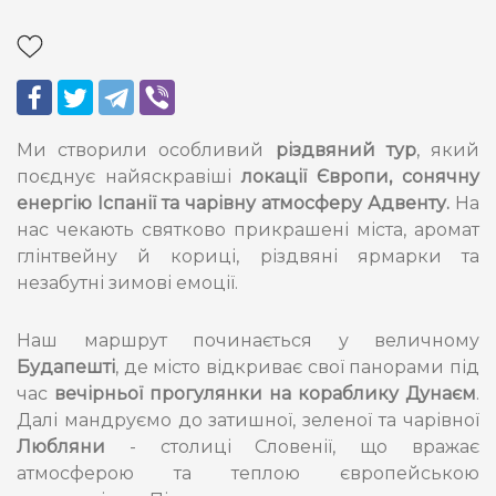
Ми створили особливий
різдвяний тур
, який
поєднує найяскравіші
локації Європи, сонячну
енергію Іспанії та чарівну атмосферу Адвенту.
На
нас чекають святково прикрашені міста, аромат
глінтвейну й кориці, різдвяні ярмарки та
незабутні зимові емоції.
Наш маршрут починається у величному
Будапешті
, де місто відкриває свої панорами під
час
вечірньої прогулянки на кораблику Дунаєм
.
Далі мандруємо до затишної, зеленої та чарівної
Любляни
- столиці Словенії, що вражає
атмосферою та теплою європейською