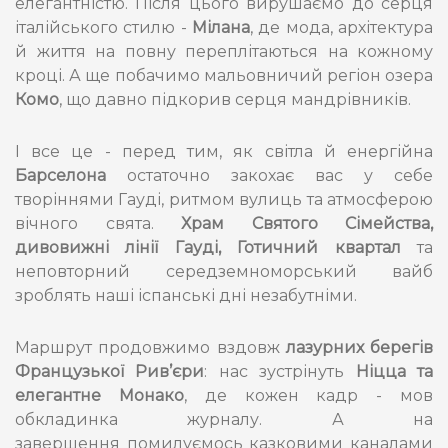
елегантністю. Після цього вирушаємо до серця
італійського стилю -
Мілана
, де мода, архітектура
й життя на повну переплітаються на кожному
кроці. А ще побачимо мальовничий регіон озера
Комо
, що давно підкорив серця мандрівників.
І все це - перед тим, як світла й енергійна
Барселона
остаточно закохає вас у себе
творіннями Гауді, ритмом вулиць та атмосферою
вічного свята.
Храм Святого Сімейства,
дивовижні лінії Гауді, Готичний квартал
та
неповторний середземноморський вайб
зроблять наші іспанські дні незабутніми.
Маршрут продовжимо вздовж
лазурних берегів
Французької Рив’єри
: нас зустрінуть
Ніцца та
елегантне Монако
, де кожен кадр - мов
обкладинка журналу. А на
завершення помилуємось казковими каналами