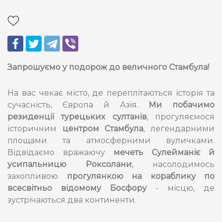
Запрошуємо у подорож до величного Стамбула!
На вас чекає місто, де переплітаються історія та
сучасність, Європа й Азія.
Ми побачимо
резиденції турецьких султанів
, прогуляємося
історичним
центром Стамбула
, легендарними
площами та атмосферними вуличками.
Відвідаємо вражаючу
мечеть Сулейманіє й
усипальницю Роксолани
, насолодимось
захопливою
прогулянкою на кораблику по
всесвітньо відомому Босфору
- місцю, де
зустрічаються два континенти.