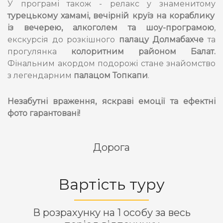
У програмі також - релакс у знаменитому
турецькому хамамі,
вечірній круїз на кораблику
із вечерею, алкоголем та шоу-програмою
,
екскурсія до розкішного
палацу Долмабахче
та
прогулянка
колоритним районом Балат.
Фінальним акордом подорожі стане знайомство
з легендарним
палацом Топкапи
.
Незабутні враження, яскраві емоції та ефектні
фото гарантовані!
Дорога
Вартість туру
В розрахунку на 1 особу за весь