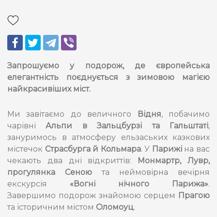
Запрошуємо у подорож, де європейська
елегантність поєднується з зимовою магією
найкрасивіших міст.
Ми завітаємо до величного
Відня
, побачимо
чарівні
Альпи в Зальцбурзі та Гальштаті
,
зануримось в атмосферу ельзаських казкових
містечок
Страсбурга й Кольмара
. У
Парижі
на вас
чекають два дні відкриттів:
Монмартр, Лувр,
прогулянка Сеною
та неймовірна вечірня
екскурсія
«Вогні нічного Парижа»
.
Завершимо подорож знайомою серцем
Прагою
та історичним містом
Оломоуц
.