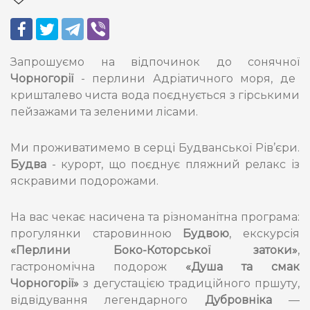
Запрошуємо на відпочинок до сонячної
Чорногорії
- перлини Адріатичного моря, де
кришталево чиста вода поєднується з гірськими
пейзажами та зеленими лісами.
Ми проживатимемо в серці Будванської Рів’єри.
Будва
- курорт, що поєднує пляжний релакс із
яскравими подорожами.
На вас чекає насичена та різноманітна програма:
прогулянки старовинною
Будвою
, екскурсія
«Перлини Боко-Которської затоки»
,
гастрономічна подорож
«Душа та смак
Чорногорії»
з дегустацією традиційного пршуту,
відвідування легендарного
Дубровніка
—