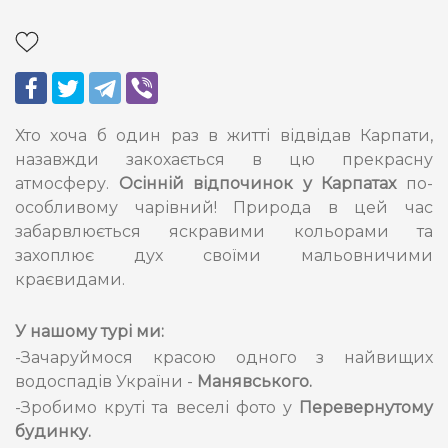
Хто хоча б один раз в житті відвідав Карпати,
назавжди закохається в цю прекрасну
атмосферу.
Осінній відпочинок у Карпатах
по-
особливому чарівний! Природа в цей час
забарвлюється яскравими кольорами та
захоплює дух своїми мальовничими
краєвидами.
У нашому турі ми:
-Зачаруймося красою одного з найвищих
водоспадів України -
Манявського.
-Зробимо круті та веселі фото у
Перевернутому
будинку.