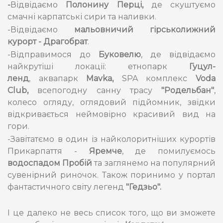
-
Відвідаємо
Полонину Перці,
де скуштуємо
смачні карпатські сири та наливки.
-Відвідаємо
мальовничий гірськолижний
курорт - Драгобрат
.
-Відправимося до
Буковелю
, де відвідаємо
найкрутіші локації: етнопарк
Гуцул-
ленд
, аквапарк
Mavka,
SPA
комплекс
Voda
Club,
всепогодну санну трасу
"Родельбан"
,
колесо огляду, оглядовий підйомник, звідки
відкривається неймовірно красивий вид на
гори.
-Завітатємо в один із найколоритніших курортів
Прикарпаття -
Яремче
, де помилуємось
водоспадом Пробій
та заглянемо на популярний
сувенірний риночок. Також поринимо у портал
фантастичного світу легенд
"Гедзьо".
І це далеко не весь список того, що ви зможете