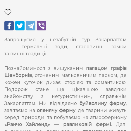
Запрошуємо у незабутній тур Закарпаттям
- термальні води, старовинні замки
та винні традиції.
Познайомимося з вишуканим
п
алацом графів
Шенборнів
, оточеним мальовничим парком, де
кожен куточок дихає історією та романтикою.
Подорож стане ще цікавішою завдяки
знайомству з нетуристичним, справжнім
Закарпаттям. Ми відвідаємо
буйволину ферму
,
завітаємо на
оленячу ферму
, де тварини живуть
серед природи, та побуваємо на атмосферному
«Ранчо Хайленд» — равликовій фермі.
Далі