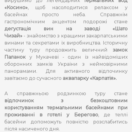
вирушимо до легендарних
термальних вод
«Косино»
, щоб насолодитися релаксом у
басейнах просто неба. Справжнім
гастрономічним акцентом подорожі стане
дегустація вин на заводі «Шато
Чизай»
- знайомство з кращими закарпатськими
винами та секретами їх виробництва. Історичну
частину туру продовжить величний
з
амок
Паланок
у Мукачеві - один із найвідоміших
оборонних замків України з неймовірними
панорамами. Для активного відпочинку
завітаємо до сучасного
аквапарку «Карпатія».
А справжньою родзинкою туру стане
в
ідпочинок
з
безкоштовним
користуванням термальними басейнами при
проживанні в готелі у Берегово
, де теплі
басейни допоможуть повністю розслабитись
після насиченого дня.